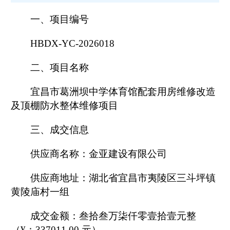
一、项目编号
勤
HBDX-YC-2026018
二、项目名称
通
宜昌市葛洲坝中学体育馆配套用房维修改造
知
及顶棚防水整体维修
项目
公
三、成交信息
告
供应商名称：金亚建设有限公司
了
供应商地址：湖北省宜昌市夷陵区三斗坪镇
黄陵庙村一组
解
成交金额：叁拾叁万柒仟零壹拾壹元整
详
（
¥
：
337011.00
元）