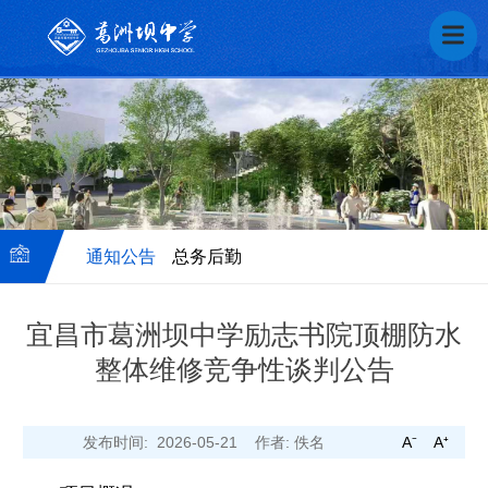
通知公告
总务后勤
宜昌市葛洲坝中学励志书院顶棚防水
整体维修竞争性谈判公告
校
务
发布时间: 2026-05-21
作者: 佚名
A⁻
A⁺
后