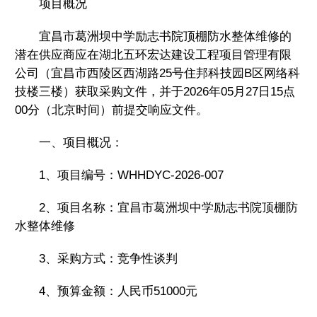
项目概况
勤
宜昌市葛洲坝中学励志书院顶棚防水整体维修的
潜在供应商应在湖北五环宏达建设工程项目管理有限
公司（宜昌市西陵区西湖路25号住邦科技园B区网络科
技楼三楼）获取采购文件，并于2026年05月27日15点
通
00分（北京时间）前提交响应文件。
知
一、项目概况：
公
1、项目编号：WHHDYC-2026-007
告
2、项目名称：宜昌市葛洲坝中学励志书院顶棚防
水整体维修
了
3、采购方式：竞争性谈判
解
4、预算金额：人民币51000元
详