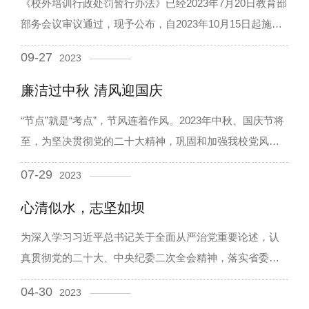
《校外培训行政处罚暂行办法》已经2023年7月20日教育部
部务会议审议通过，现予公布，自2023年10月15日起施
设
行。
09-27
2023
廉洁过中秋 清风迎国庆
清
“节点”就是“考点”，节风连着作风。2023年中秋、国庆节将
廉
至，为坚决贯彻党的二十大精神，巩固和加强我校党风廉
政建设和师德师风建设成果，教育引导党员、教师将爱家
学
07-29
2023
爱校之情与爱党爱国之心相融合，大力弘扬伟大建党精
校
神。
心清似水，志坚如坝
了
为深入学习习近平总书记关于全面从严治党重要论述，认
真贯彻党的二十大、中央纪委二次全会精神，落实省委、
解
市委关于纪律教育工作安排，加强党章党规党纪学习宣传
04-30
2023
教育，增强党员干部纪律意识、规矩意识，强化师德师风
详