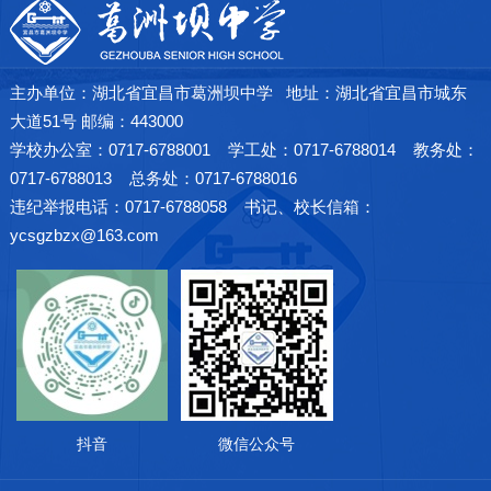
主办单位：湖北省宜昌市葛洲坝中学 地址：湖北省宜昌市城东
大道51号 邮编：443000
学校办公室：0717-6788001 学工处：0717-6788014 教务处：
0717-6788013 总务处：0717-6788016
违纪举报电话：0717-6788058 书记、校长信箱：
ycsgzbzx@163.com
抖音
微信公众号