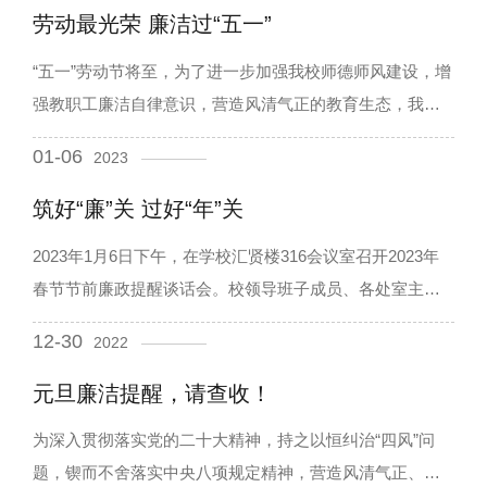
建设，促进教职员工与时俱进不断提升廉洁自律意识
劳动最光荣 廉洁过“五一”
情
“五一”劳动节将至，为了进一步加强我校师德师风建设，增
→
强教职工廉洁自律意识，营造风清气正的教育生态，我校
纪委在此向全体教职工发出如下倡议
01-06
2023
筑好“廉”关 过好“年”关
2023年1月6日下午，在学校汇贤楼316会议室召开2023年
春节节前廉政提醒谈话会。校领导班子成员、各处室主要
负责人、年级主任、支部书记参加了会议。
12-30
2022
元旦廉洁提醒，请查收！
为深入贯彻落实党的二十大精神，持之以恒纠治“四风”问
题，锲而不舍落实中央八项规定精神，营造风清气正、欢