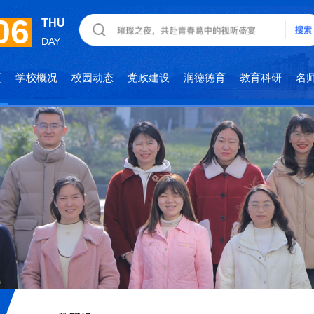
06
THU
DAY
页
学校概况
校园动态
党政建设
润德德育
教育科研
名