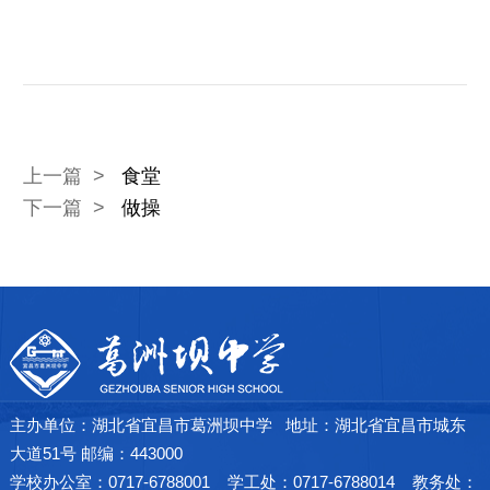
芳
了
解
上一篇 >
食堂
详
下一篇 >
做操
情
→
主办单位：湖北省宜昌市葛洲坝中学 地址：湖北省宜昌市城东
大道51号 邮编：443000
学校办公室：0717-6788001 学工处：0717-6788014 教务处：