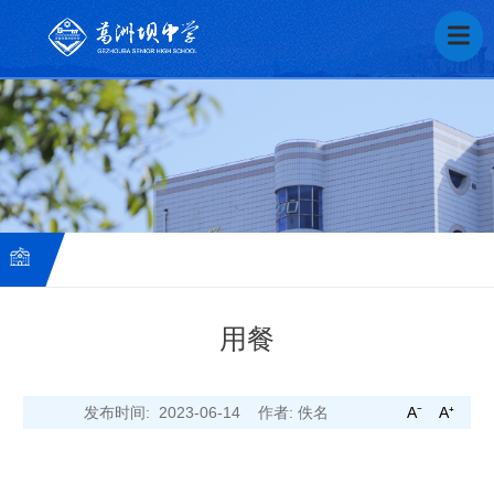
用餐
葛
发布时间: 2023-06-14
作者: 佚名
A⁻
A⁺
中
芬