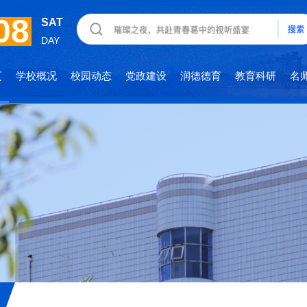
08
SAT
DAY
页
学校概况
校园动态
党政建设
润德德育
教育科研
名