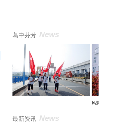
News
葛中芬芳
风景
活
News
最新资讯