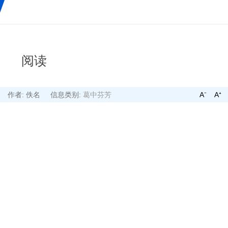
阅读
14
作者: 佚名
信息类别:
葛中芬芳
A⁻
A⁺
校园全景
出游