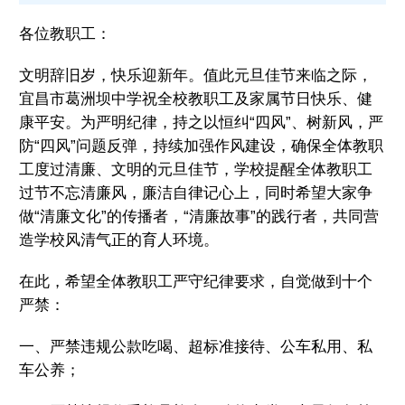
设
各位教职工：
文明辞旧岁，快乐迎新年。值此元旦佳节来临之际，
宜昌市葛洲坝中学祝全校教职工及家属节日快乐、健
康平安。为严明纪律，持之以恒纠“四风”、树新风，严
清
防“四风”问题反弹，持续加强作风建设，确保全体教职
廉
工度过清廉、文明的元旦佳节，学校提醒全体教职工
过节不忘清廉风，廉洁自律记心上，同时希望大家争
学
做“清廉文化”的传播者，“清廉故事”的践行者，共同营
造学校风清气正的育人环境。
校
在此，希望全体教职工严守纪律要求，自觉做到十个
了
严禁：
一、严禁违规公款吃喝、超标准接待、公车私用、私
解
车公养；
详