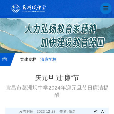
党建专栏
清廉学校
庆元旦 过“廉”节
党
宜昌市葛洲坝中学2024年迎元旦节日廉洁提
醒
政
建
发布时间: 2023-12-29
作者: 佚名
A⁻
A⁺